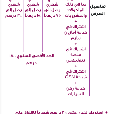
بما في ذلك
شهري
شهري
شهري
تفاصيل
المأكولات
يصل إلى
يصل إلى
يصل إلى
العرض
والمشروبات
75 درهماً
150 درهماً
300 درهم
+
اشتراك في
خدمة أمازون
برايم
+
اشتراك في
منصة
الحد الأقصى السنوي 1,800
نتفليكس
درهم
+
اشتراك في
شبكة OSN
+
خدمة ركن
السيارات
استرداد نقدي حتى 300 درهم شهرياً للإنفاق على