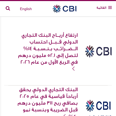
القائمة
English
ارتفاع أربــاح البنك التجاري
الدولي قــبــل احتساب
الــضــرائــب بـنـسـبـة 14%
لتصل إلى 52.1 مليون درهم
في الربع الأول من عام 2026
البنك التجاري الدولي يحقق
أرباحاً قياسية في عام 2025
بصافي ربح 311 مليون درهم
قبل الضريبة وبنسبة نمو