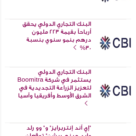
البنك التجاري الدولي يحقق
أرباحاً بقيمة 223 مليون
درهم بنمو سنوي بنسبة
30%
البنك التجاري الدولي
يستثمر في شركة Boomitra
لتعزيز الزراعة التجديدية في
الشرق الأوسط وأفريقيا وآسيا
"إي آند إنتربرايز" و" وو رلد
وايد جيني ريشن" توقعان